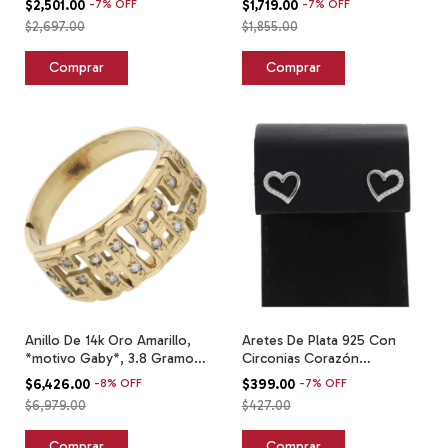
$2,501.00
-
7
%
OFF
$1,719.00
-
7
%
OFF
$2,697.00
$1,855.00
Anillo De 14k Oro Amarillo,
Aretes De Plata 925 Con
*motivo Gaby*, 3.8 Gramos
Circonias Corazón
Amarillo 6.5
1.2gramos Plateado
$6,426.00
-
8
%
OFF
$399.00
-
7
%
OFF
$6,979.00
$427.00