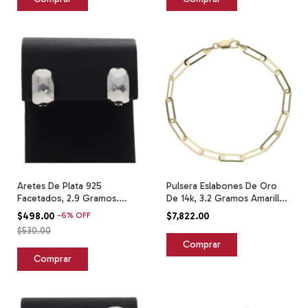
Aretes De Plata 925
Pulsera Eslabones De Oro
Facetados, 2.9 Gramos.
De 14k, 3.2 Gramos Amarillo
Plateado
0 Cm 18.2 Cm
$498.00
-
6
%
OFF
$7,822.00
$530.00