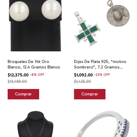
Broqueles De 14k Oro
Dijes De Plata 925, *motivo
Blanco, 12.4 Gramos Blanco
Sombrero*, 7.2 Gramos
Blanco
$12,375.00
-
8
%
OFF
$1,092.00
-
23
%
OFF
$13,488.00
$1,425.00