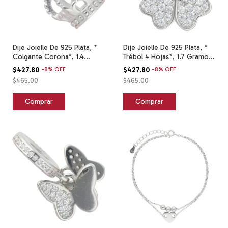
Dije Joielle De 925 Plata, *
Dije Joielle De 925 Plata, *
Colgante Corona*, 1.4
Trébol 4 Hojas*, 1.7 Gramos
Gramos Plateado
Plateado
$427.80
-
8
%
OFF
$427.80
-
8
%
OFF
$465.00
$465.00