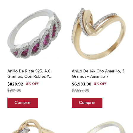
Anillo De Plata 925, 4.0
Anillo De 14k Oro Amarillo, 3
Gramos, Con Rubíes Y
Gramos~ Amarillo 7
Circonias. Plateado 7
$828.92
-
8
%
OFF
$6,983.00
-
8
%
OFF
$901.00
$7,597.00