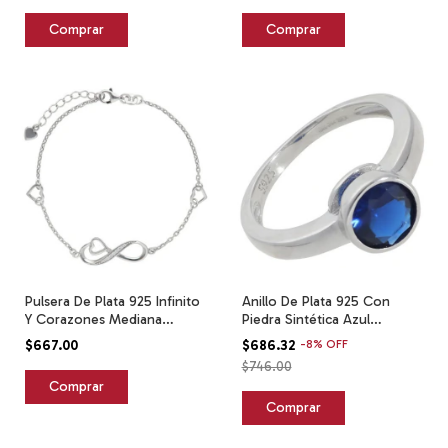
Pulsera De Plata 925 Infinito
Anillo De Plata 925 Con
Y Corazones Mediana
Piedra Sintética Azul
Plateado 6 Cm 21 Cm
Plateado 9
$667.00
$686.32
-
8
%
OFF
$746.00