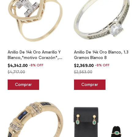
Anillo De 14k Oro Amarillo Y
Anillo De 14k Oro Blanco, 1.3
Blanco,*motivo Corazón*,
Gramos Blanco 8
2.1 G~ Amarillo Y Blanco 6.5
$4,342.00
-
8
%
OFF
$2,369.00
-
8
%
OFF
$4,717.00
$2,563.00