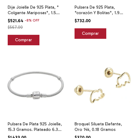
Dije Joielle De 925 Plata, *
Pulsera De 925 Plata,
Colgante Mariposas*, 1.5
*corazón Y Bolitas*, 1.9
Gramos Plateado
Gramos Plateado 6.3 Cm 20
$521.64
-
8
%
OFF
$732.00
Cm
$567.00
Pulsera De Plata 925 Joielle,
Broquel Silueta Elefante,
15.3 Gramos. Plateado 6.3
Oro 14k, 0.18 Gramos
Cm 19.7 Cm 2.9 Mm
$1,433.00
$370.00