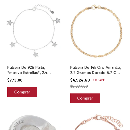
Pulsera De 925 Plata,
Pulsera De 14k Oro Amarillo,
*motivo Estrellas*, 2.4
2.2 Gramos Dorado 5.7 Cm
Gramos. Plateado 6.5 Cm
18 Cm
$773.00
$4,924.69
-
3
%
OFF
20.5 Cm
$5,077.00