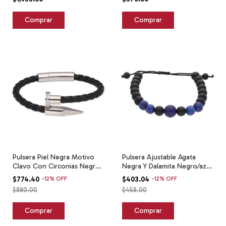
Pulsera Piel Negra Motivo
Pulsera Ajustable Agata
Clavo Con Circonias Negro
Negra Y Dalamita Negro/azul
6 Cm 17.5 Cm
5.5 Cm
$774.40
-
12
%
OFF
$403.04
-
12
%
OFF
$880.00
$458.00