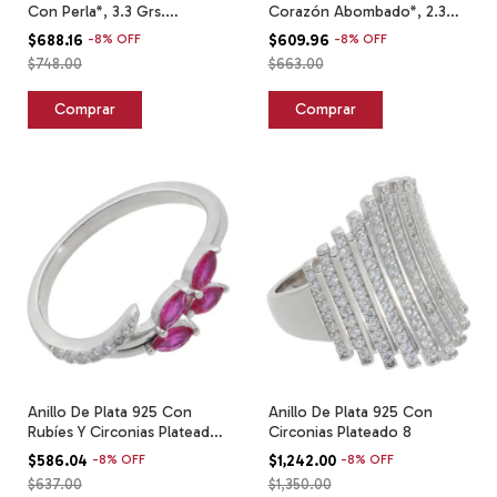
Con Perla*, 3.3 Grs.
Corazón Abombado*, 2.3
Plateado
Grs. Plateado
$688.16
-
8
%
OFF
$609.96
-
8
%
OFF
$748.00
$663.00
Anillo De Plata 925 Con
Anillo De Plata 925 Con
Rubíes Y Circonias Plateado
Circonias Plateado 8
6.5
$586.04
-
8
%
OFF
$1,242.00
-
8
%
OFF
$637.00
$1,350.00