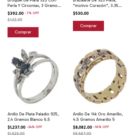
Broquel De Plata 925 Con
Brazalete De 925 Plata,
Perla Y Circonias, 3 Gramos
*motivo Corazón*, 3.35
Plateado
Gramos Plateado 6.4 Cm 20
$392.00
-
7
%
OFF
$530.00
Cm
$422.00
Anillo De Plata Paladio 925,
Anillo De 14k Oro Amarillo,
2.4 Gramos Blanco 6.5
4.5 Gramos Amarillo 5
$1,237.00
-
24
%
OFF
$8,082.00
-
16
%
OFF
$1,623.00
$9,567.00