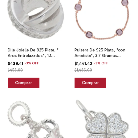
Dije Joielle De 925 Plata, *
Pulsera De 925 Plata, *con
Aros Entrelazados*, 1.1
Amatista*, 3.7 Gramos
Gramos Plateado
Rosada 6 Cm 19 Cm
$439.41
-
3
%
OFF
$1,441.42
-
3
%
OFF
$453.00
$1,486.00