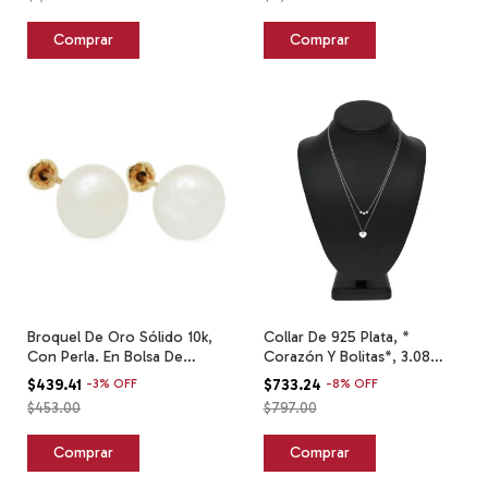
Broquel De Oro Sólido 10k,
Collar De 925 Plata, *
Con Perla. En Bolsa De
Corazón Y Bolitas*, 3.08
Regalo Amarillo 4mm
Grs. Plateado
$439.41
-
3
%
OFF
$733.24
-
8
%
OFF
$453.00
$797.00