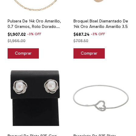
Pulsera De 14k Oro Amarillo,
Broquel Bisel Diamantado De
0.7 Gramos, Rolo Dorado
14k Oro Amarillo Amarillo 3.5
5.5 Cm 17.5 Cm
$1,907.02
-
3
%
OFF
$687.24
-
3
%
OFF
$1,966.00
$708.50