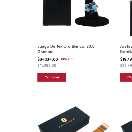
Juego De 14k Oro Blanco, 20.8
Aretes
Gramos-
Estrel
$34,134.00
-
18
%
OFF
$18,7
$41,392.00
$22,7