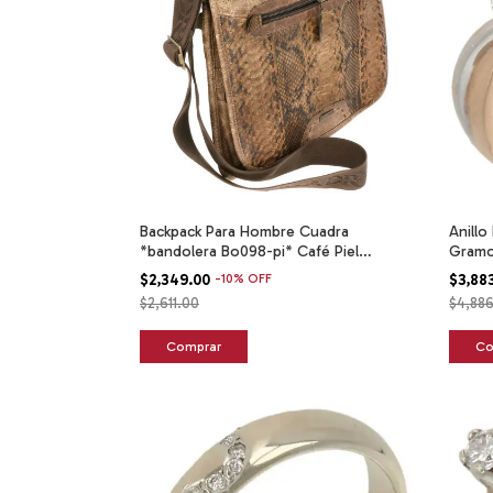
Backpack Para Hombre Cuadra
Anillo
*bandolera Bo098-pi* Café Piel
Gramo
Dorados
$2,349.00
-
10
%
OFF
$3,88
$2,611.00
$4,88