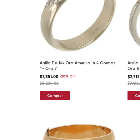
Anillo De 14k Oro Amarillo, 4.4 Gramos
Anillo
¨- Oro 7
Oro 6
$7,351.00
-
20
%
OFF
$2,71
$9,234.00
$3,416