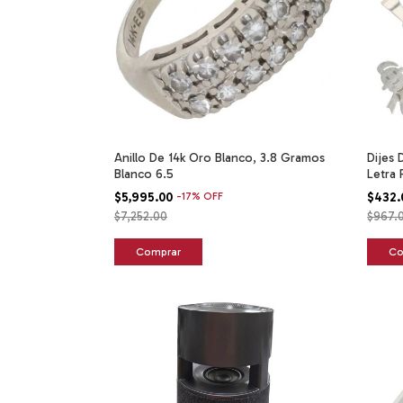
Anillo De 14k Oro Blanco, 3.8 Gramos
Dijes 
Blanco 6.5
Letra 
$5,995.00
-
17
%
OFF
$432
$7,252.00
$967.