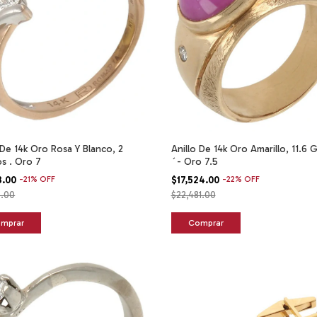
 De 14k Oro Rosa Y Blanco, 2
Anillo De 14k Oro Amarillo, 11.6
s . Oro 7
´- Oro 7.5
3.00
-
21
%
OFF
$17,524.00
-
22
%
OFF
6.00
$22,481.00