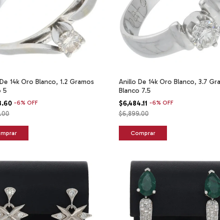
 De 14k Oro Blanco, 1.2 Gramos
Anillo De 14k Oro Blanco, 3.7 G
o 5
Blanco 7.5
3.60
-
6
%
OFF
$6,484.11
-
6
%
OFF
.00
$6,899.00