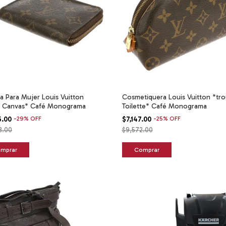
a Para Mujer Louis Vuitton
Cosmetiquera Louis Vuitton *tro
y Canvas* Café Monograma
Toilette* Café Monograma
5.00
-
29
%
OFF
$7,147.00
-
25
%
OFF
8.00
$9,572.00