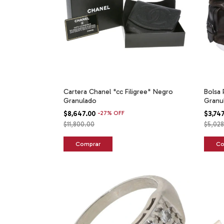
Cartera Chanel *cc Filigree* Negro
Bolsa 
Granulado
Granu
$8,647.00
-
27
%
OFF
$3,74
$11,800.00
$5,02