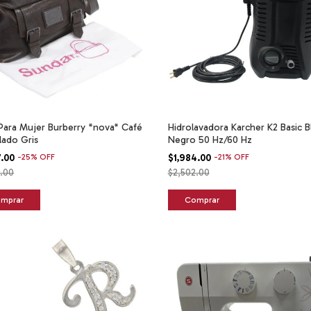
Para Mujer Burberry *nova* Café
Hidrolavadora Karcher K2 Basic B
lado Gris
Negro 50 Hz/60 Hz
7.00
-
25
%
OFF
$1,984.00
-
21
%
OFF
8.00
$2,502.00