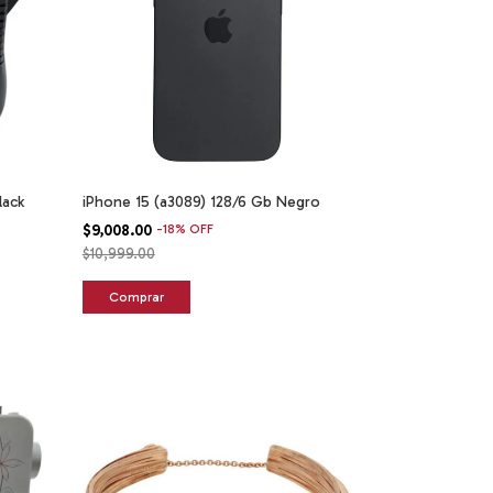
lack
iPhone 15 (a3089) 128/6 Gb Negro
$9,008.00
-
18
%
OFF
$10,999.00