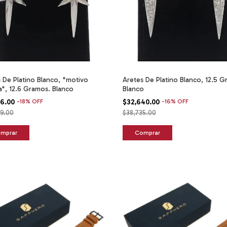
 De Platino Blanco, *motivo
Aretes De Platino Blanco, 12.5 G
la*, 12.6 Gramos. Blanco
Blanco
96.00
-
18
%
OFF
$32,640.00
-
16
%
OFF
99.00
$38,735.00