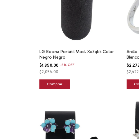
LG Bocina Portátil Mod. Xo3qbk Color
Anillo
Negro Negro
Blanc
$1,890.00
-
8
%
OFF
$2,27
$2,054.00
$2,422