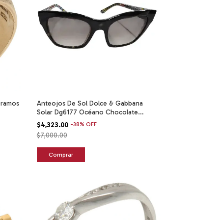
 Gramos
Anteojos De Sol Dolce & Gabbana
Solar Dg6177 Océano Chocolate
Multicolor
$4,323.00
-
38
%
OFF
$7,000.00