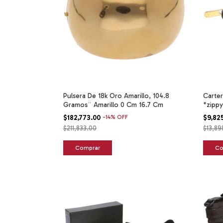
Pulsera De 18k Oro Amarillo, 104.8
Carter
Gramos¨ Amarillo 0 Cm 16.7 Cm
*zipp
$182,773.00
-
14
%
OFF
$9,82
$211,833.00
$13,89