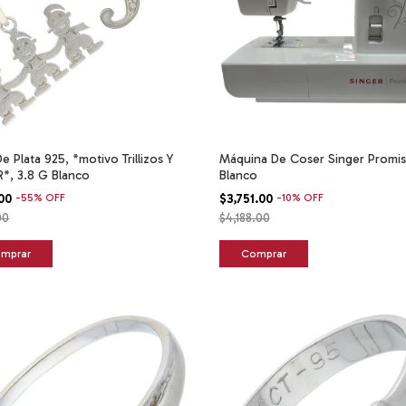
De Plata 925, *motivo Trillizos Y
Máquina De Coser Singer Promis
R*, 3.8 G Blanco
Blanco
.00
-
55
%
OFF
$3,751.00
-
10
%
OFF
00
$4,188.00