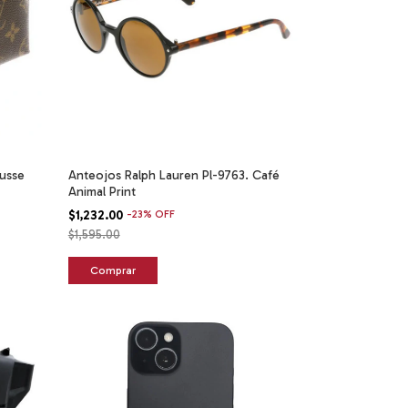
usse
Anteojos Ralph Lauren Pl-9763. Café
Animal Print
$1,232.00
-
23
%
OFF
$1,595.00